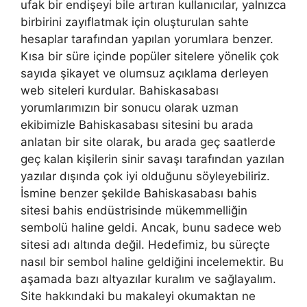
ufak bir endişeyi bile artıran kullanıcılar, yalnızca
birbirini zayıflatmak için oluşturulan sahte
hesaplar tarafından yapılan yorumlara benzer.
Kısa bir süre içinde popüler sitelere yönelik çok
sayıda şikayet ve olumsuz açıklama derleyen
web siteleri kurdular. Bahiskasabası
yorumlarımızın bir sonucu olarak uzman
ekibimizle Bahiskasabası sitesini bu arada
anlatan bir site olarak, bu arada geç saatlerde
geç kalan kişilerin sinir savaşı tarafından yazılan
yazılar dışında çok iyi olduğunu söyleyebiliriz.
İsmine benzer şekilde Bahiskasabası bahis
sitesi bahis endüstrisinde mükemmelliğin
sembolü haline geldi. Ancak, bunu sadece web
sitesi adı altında değil. Hedefimiz, bu süreçte
nasıl bir sembol haline geldiğini incelemektir. Bu
aşamada bazı altyazılar kuralım ve sağlayalım.
Site hakkındaki bu makaleyi okumaktan ne