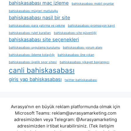
bahiskasabası maç izleme
bahiskasabası mobil oyunlar
bahiskasabası müşteri mutluluğu
bahiskasabası nasil bir site
bahiskasabası para yatırma ve çekme
bahiskasabası promosyon kayıt
bahiskasabası rulet kuralları
bahiskasabası site güvenliği
bahiskasabası site seçenekleri
bahiskasabası uygulama kurulumu
bahiskasabası yorum alanı
bahiskasabası ödeme kolaylığı
bahiskasabası öne çıkan
bahiskasabası üyelik spor sitesi
bahiskasabası şikayet başlangıcı
canli bahiskasabası
giris yap bahiskasabası
twitter bahiskasabası
Avrasya'nın en büyük reklam platformunda olmak için
Microsoft Teams:
reklam@avrasyamarketing.com
adresimizden veya Telegram: @Avrasyamarketing
adresimizden irtibat kurabilirsiniz. (Tek iletişim