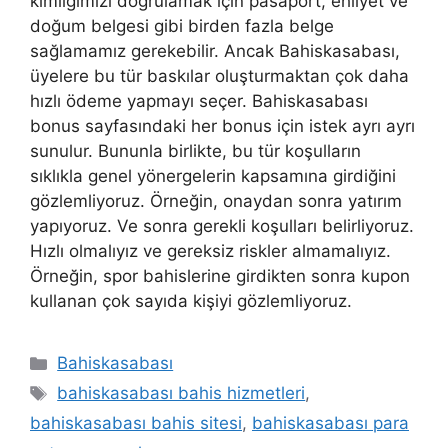
kimliğimizi doğrulamak için pasaport, ehliyet ve
doğum belgesi gibi birden fazla belge
sağlamamız gerekebilir. Ancak Bahiskasabası,
üyelere bu tür baskılar oluşturmaktan çok daha
hızlı ödeme yapmayı seçer. Bahiskasabası
bonus sayfasındaki her bonus için istek ayrı ayrı
sunulur. Bununla birlikte, bu tür koşulların
sıklıkla genel yönergelerin kapsamına girdiğini
gözlemliyoruz. Örneğin, onaydan sonra yatırım
yapıyoruz. Ve sonra gerekli koşulları belirliyoruz.
Hızlı olmalıyız ve gereksiz riskler almamalıyız.
Örneğin, spor bahislerine girdikten sonra kupon
kullanan çok sayıda kişiyi gözlemliyoruz.
Kategoriler
Bahiskasabası
Etiketler
bahiskasabası bahis hizmetleri
,
bahiskasabası bahis sitesi
,
bahiskasabası para