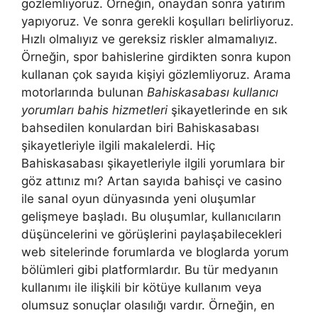
gözlemliyoruz. Örneğin, onaydan sonra yatırım
yapıyoruz. Ve sonra gerekli koşulları belirliyoruz.
Hızlı olmalıyız ve gereksiz riskler almamalıyız.
Örneğin, spor bahislerine girdikten sonra kupon
kullanan çok sayıda kişiyi gözlemliyoruz. Arama
motorlarında bulunan
Bahiskasabası kullanıcı
yorumları bahis hizmetleri
şikayetlerinde en sık
bahsedilen konulardan biri Bahiskasabası
şikayetleriyle ilgili makalelerdi. Hiç
Bahiskasabası şikayetleriyle ilgili yorumlara bir
göz attınız mı? Artan sayıda bahisçi ve casino
ile sanal oyun dünyasında yeni oluşumlar
gelişmeye başladı. Bu oluşumlar, kullanıcıların
düşüncelerini ve görüşlerini paylaşabilecekleri
web sitelerinde forumlarda ve bloglarda yorum
bölümleri gibi platformlardır. Bu tür medyanın
kullanımı ile ilişkili bir kötüye kullanım veya
olumsuz sonuçlar olasılığı vardır. Örneğin, en