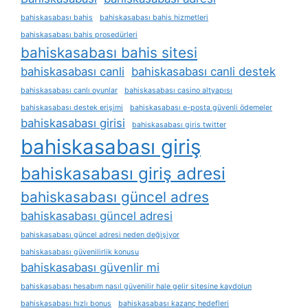
bahiskasabası bahis
bahiskasabası bahis hizmetleri
bahiskasabası bahis prosedürleri
bahiskasabası bahis sitesi
bahiskasabası canli
bahiskasabası canli destek
bahiskasabası canlı oyunlar
bahiskasabası casino altyapısı
bahiskasabası destek erişimi
bahiskasabası e-posta güvenli ödemeler
bahiskasabası girisi
bahiskasabası giris twitter
bahiskasabası giriş
bahiskasabası giriş adresi
bahiskasabası güncel adres
bahiskasabası güncel adresi
bahiskasabası güncel adresi neden değişiyor
bahiskasabası güvenilirlik konusu
bahiskasabası güvenlir mi
bahiskasabası hesabım nasıl güvenilir hale gelir sitesine kaydolun
bahiskasabası hızlı bonus
bahiskasabası kazanç hedefleri