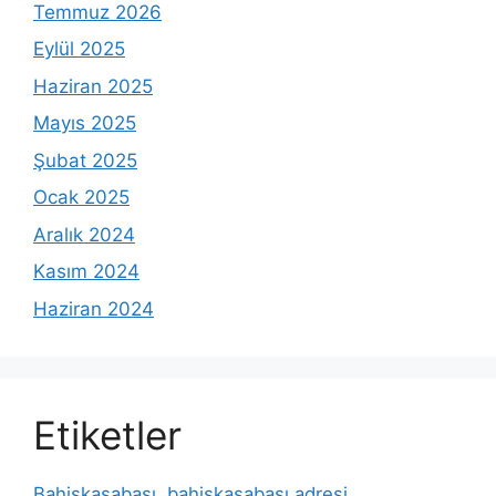
Temmuz 2026
Eylül 2025
Haziran 2025
Mayıs 2025
Şubat 2025
Ocak 2025
Aralık 2024
Kasım 2024
Haziran 2024
Etiketler
Bahiskasabası
bahiskasabası adresi