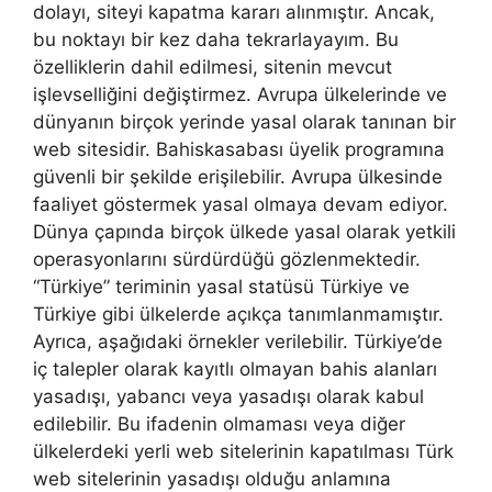
dolayı, siteyi kapatma kararı alınmıştır. Ancak,
bu noktayı bir kez daha tekrarlayayım. Bu
özelliklerin dahil edilmesi, sitenin mevcut
işlevselliğini değiştirmez. Avrupa ülkelerinde ve
dünyanın birçok yerinde yasal olarak tanınan bir
web sitesidir. Bahiskasabası üyelik programına
güvenli bir şekilde erişilebilir. Avrupa ülkesinde
faaliyet göstermek yasal olmaya devam ediyor.
Dünya çapında birçok ülkede yasal olarak yetkili
operasyonlarını sürdürdüğü gözlenmektedir.
“Türkiye” teriminin yasal statüsü Türkiye ve
Türkiye gibi ülkelerde açıkça tanımlanmamıştır.
Ayrıca, aşağıdaki örnekler verilebilir. Türkiye’de
iç talepler olarak kayıtlı olmayan bahis alanları
yasadışı, yabancı veya yasadışı olarak kabul
edilebilir. Bu ifadenin olmaması veya diğer
ülkelerdeki yerli web sitelerinin kapatılması Türk
web sitelerinin yasadışı olduğu anlamına