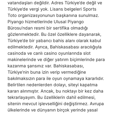
vatandaşları değildir. Adres Türkiye’de değil ve
Türkiye’de vergi yok. Lisans belgeleri Sports
Toto organizasyonunun başkanına sunulmaz.
Piyango hizmetlerinde Ulusal Piyango
Bürosu’ndan resmi bir sertifika olmadığı
gözlenmektedir. Bu özel özelliklere dayanarak,
Türkiye’de bir yabancı bahis alanı olarak kabul
edilmektedir. Ayrıca, Bahiskasabası aracılığıyla
casinoda ve canlı casino oyunlarında slot
makinelerinde ve diğer yatırım biçimlerinde para
kazanma şansınız var. Bahiskasabası,
Türkiye’nin buna izin verip vermediğine
bakılmaksızın para ile oyun oynamaya kararlıdır.
Belirtilen nedenlerden dolayı, siteyi kapatma
kararı alınmıştır. Ancak, bu noktayı bir kez daha
tekrarlayayım. Bu özelliklerin dahil edilmesi,
sitenin mevcut işlevselliğini değiştirmez. Avrupa
ülkelerinde ve dünyanın birçok yerinde yasal