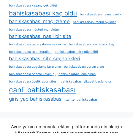
bahiskasabası kazanç çekiciliği
bahiskasabası kaç oldu
bahiskasabası lisans üyelik
bahiskasabası maç izleme
bahiskasabası mobil oyunlar
bahiskasabası müşteri mutluluğu
bahiskasabası nasil bir site
bahiskasabası para yatırma ve çekme
bahiskasabası promosyon kayıt
bahiskasabası rulet kuralları
bahiskasabası site güvenliği
bahiskasabası site seçenekleri
bahiskasabası uygulama kurulumu
bahiskasabası yorum alanı
bahiskasabası ödeme kolaylığı
bahiskasabası öne çıkan
bahiskasabası üyelik spor sitesi
bahiskasabası şikayet başlangıcı
canli bahiskasabası
giris yap bahiskasabası
twitter bahiskasabası
Avrasya'nın en büyük reklam platformunda olmak için