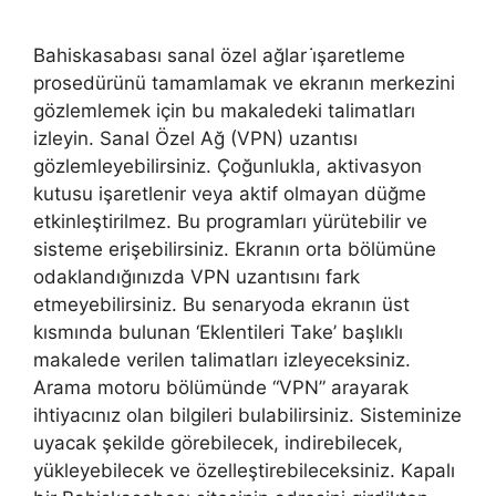
Bahiskasabası sanal özel ağlar i̇şaretleme
prosedürünü tamamlamak ve ekranın merkezini
gözlemlemek için bu makaledeki talimatları
izleyin. Sanal Özel Ağ (VPN) uzantısı
gözlemleyebilirsiniz. Çoğunlukla, aktivasyon
kutusu işaretlenir veya aktif olmayan düğme
etkinleştirilmez. Bu programları yürütebilir ve
sisteme erişebilirsiniz. Ekranın orta bölümüne
odaklandığınızda VPN uzantısını fark
etmeyebilirsiniz. Bu senaryoda ekranın üst
kısmında bulunan ‘Eklentileri Take’ başlıklı
makalede verilen talimatları izleyeceksiniz.
Arama motoru bölümünde “VPN” arayarak
ihtiyacınız olan bilgileri bulabilirsiniz. Sisteminize
uyacak şekilde görebilecek, indirebilecek,
yükleyebilecek ve özelleştirebileceksiniz. Kapalı