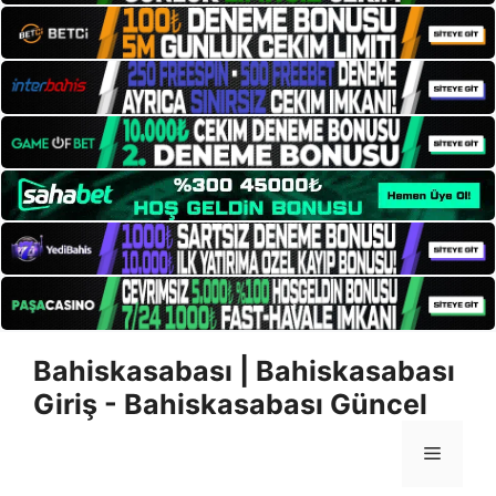
İçeriğe
Bahiskasabası | Bahiskasabası
atla
Giriş - Bahiskasabası Güncel
Menü