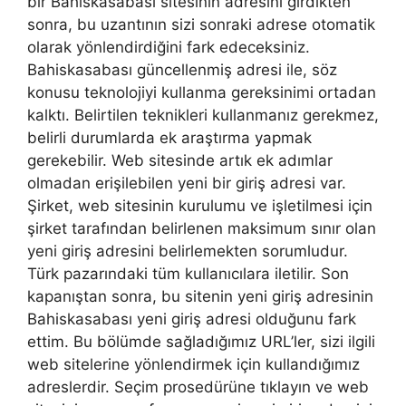
bir Bahiskasabası sitesinin adresini girdikten
sonra, bu uzantının sizi sonraki adrese otomatik
olarak yönlendirdiğini fark edeceksiniz.
Bahiskasabası güncellenmiş adresi ile, söz
konusu teknolojiyi kullanma gereksinimi ortadan
kalktı. Belirtilen teknikleri kullanmanız gerekmez,
belirli durumlarda ek araştırma yapmak
gerekebilir. Web sitesinde artık ek adımlar
olmadan erişilebilen yeni bir giriş adresi var.
Şirket, web sitesinin kurulumu ve işletilmesi için
şirket tarafından belirlenen maksimum sınır olan
yeni giriş adresini belirlemekten sorumludur.
Türk pazarındaki tüm kullanıcılara iletilir. Son
kapanıştan sonra, bu sitenin yeni giriş adresinin
Bahiskasabası yeni giriş adresi olduğunu fark
ettim. Bu bölümde sağladığımız URL’ler, sizi ilgili
web sitelerine yönlendirmek için kullandığımız
adreslerdir. Seçim prosedürüne tıklayın ve web