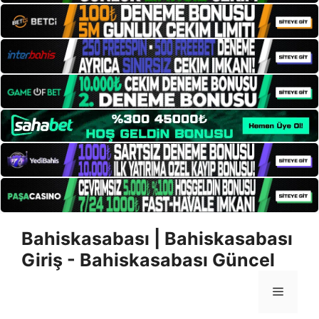
İçeriğe
Bahiskasabası | Bahiskasabası
atla
Giriş - Bahiskasabası Güncel
Menü