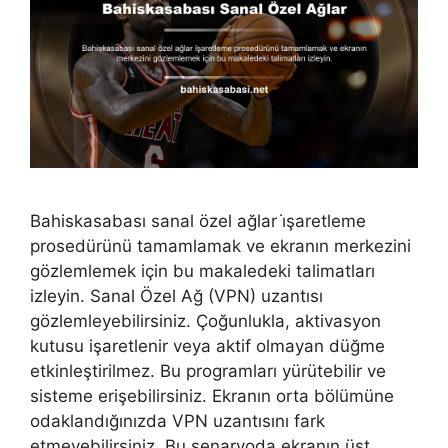
Bahiskasabası sanal özel ağlar i̇şaretleme
prosedürünü tamamlamak ve ekranın merkezini
gözlemlemek için bu makaledeki talimatları
izleyin. Sanal Özel Ağ (VPN) uzantısı
gözlemleyebilirsiniz. Çoğunlukla, aktivasyon
kutusu işaretlenir veya aktif olmayan düğme
etkinleştirilmez. Bu programları yürütebilir ve
sisteme erişebilirsiniz. Ekranın orta bölümüne
odaklandığınızda VPN uzantısını fark
etmeyebilirsiniz. Bu senaryoda ekranın üst