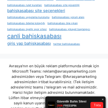
bahiskasabası rulet kuralları
bahiskasabası site güvenliği
bahiskasabası site seçenekleri
bahiskasabası uygulama kurulumu
bahiskasabası yorum alanı
bahiskasabası ödeme kolaylığı
bahiskasabası öne çıkan
bahiskasabası üyelik spor sitesi
bahiskasabası şikayet başlangıcı
canli bahiskasabası
giris yap bahiskasabası
twitter bahiskasabası
Avrasya'nın en büyük reklam platformunda olmak için
Microsoft Teams:
reklam@avrasyamarketing.com
adresimizden veya Telegram: @Avrasyamarketing
adresimizden irtibat kurabilirsiniz. (Tek iletişim
adreslerimiz teams / telegram ve mail adresimizdir.
Harici hiçbir iletişim adresimiz bulunmamaktadır.
Lütfen itibar etmeyiniz.) Türkiye yasalarına göre 7258
sayılı kanun uyarınca yasa dışı bahis oynamanın