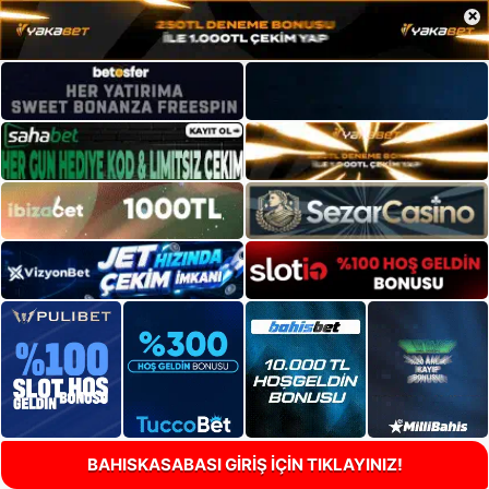
×
BAHISKASABASI GİRİŞ İÇİN TIKLAYINIZ!