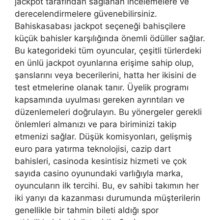
jackpot tarafından sağlanan incelemelere ve
derecelendirmelere güvenebilirsiniz.
Bahiskasabası jackpot seçeneği bahisçilere
küçük bahisler karşılığında önemli ödüller sağlar.
Bu kategorideki tüm oyuncular, çeşitli türlerdeki
en ünlü jackpot oyunlarına erişime sahip olup,
şanslarını veya becerilerini, hatta her ikisini de
test etmelerine olanak tanır. Üyelik programı
kapsamında uyulması gereken ayrıntıları ve
düzenlemeleri doğrulayın. Bu yönergeler gerekli
önlemleri almanızı ve para biriminizi takip
etmenizi sağlar. Düşük komisyonları, gelişmiş
euro para yatırma teknolojisi, cazip dart
bahisleri, casinoda kesintisiz hizmeti ve çok
sayıda casino oyunundaki varlığıyla marka,
oyuncuların ilk tercihi. Bu, ev sahibi takımın her
iki yarıyı da kazanması durumunda müşterilerin
genellikle bir tahmin bileti aldığı spor