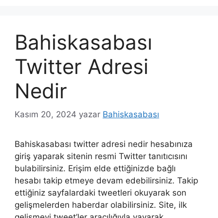
Bahiskasabası
Twitter Adresi
Nedir
Kasım 20, 2024
yazar
Bahiskasabası
Bahiskasabası twitter adresi nedir hesabınıza
giriş yaparak sitenin resmi Twitter tanıtıcısını
bulabilirsiniz. Erişim elde ettiğinizde bağlı
hesabı takip etmeye devam edebilirsiniz. Takip
ettiğiniz sayfalardaki tweetleri okuyarak son
gelişmelerden haberdar olabilirsiniz. Site, ilk
gelişmeyi tweet’ler aracılığıyla yayarak