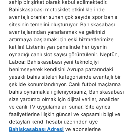
sahip bir şirket olarak kabul edilmektedir.
Bahiskasabası motosiklet etkinliklerinde
avantajlı oranlar sunan çok sayıda spor bahis
sitesinin temelini oluşturuyor. Bahiskasabası
avantajlarından yararlanmak ve gelirinizi
artırmaya başlamak için eski hizmetlerimize
katılın! Listenin yan panelinde her üyenin
oynadığı canlı slot sayısı görüntülenir. Neptün,
Laboa: Bahiskasabası yeni teknolojiyi
benimseyerek kendisini Avrupa pazarındaki
yasaklı bahis siteleri kategorisinde avantajlı bir
şekilde konumlandırıyor. Canlı futbol maçlarına
bahis oynamakla ilgileniyorsanız, Bahiskasabası
size yardımcı olmak için dijital veriler, analizler
ve canlı TV uygulamaları sunar. Site ayrıca
faaliyetlerine ilişkin güncel ve kapsamlı bilgi ve
detayları kendi hesabı üzerinden üye
Bahiskasabası Adresi
ve abonelerine