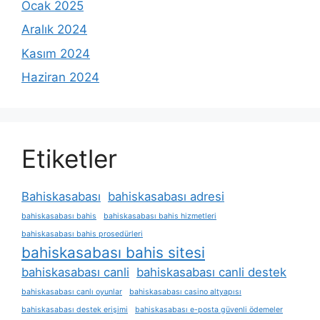
Ocak 2025
Aralık 2024
Kasım 2024
Haziran 2024
Etiketler
Bahiskasabası
bahiskasabası adresi
bahiskasabası bahis
bahiskasabası bahis hizmetleri
bahiskasabası bahis prosedürleri
bahiskasabası bahis sitesi
bahiskasabası canli
bahiskasabası canli destek
bahiskasabası canlı oyunlar
bahiskasabası casino altyapısı
bahiskasabası destek erişimi
bahiskasabası e-posta güvenli ödemeler