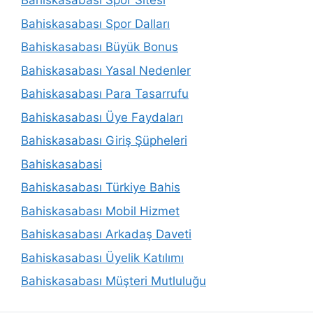
Bahiskasabası Spor Sitesi
Bahiskasabası Spor Dalları
Bahiskasabası Büyük Bonus
Bahiskasabası Yasal Nedenler
Bahiskasabası Para Tasarrufu
Bahiskasabası Üye Faydaları
Bahiskasabası Giriş Şüpheleri
Bahiskasabasi
Bahiskasabası Türkiye Bahis
Bahiskasabası Mobil Hizmet
Bahiskasabası Arkadaş Daveti
Bahiskasabası Üyelik Katılımı
Bahiskasabası Müşteri Mutluluğu