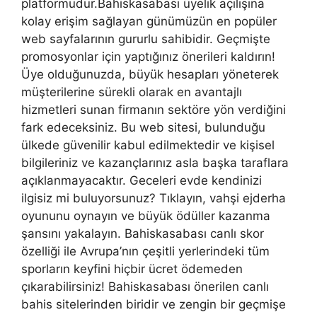
platformudur.Bahiskasabası üyelik açılışına
kolay erişim sağlayan günümüzün en popüler
web sayfalarının gururlu sahibidir. Geçmişte
promosyonlar için yaptığınız önerileri kaldırın!
Üye olduğunuzda, büyük hesapları yöneterek
müşterilerine sürekli olarak en avantajlı
hizmetleri sunan firmanın sektöre yön verdiğini
fark edeceksiniz. Bu web sitesi, bulunduğu
ülkede güvenilir kabul edilmektedir ve kişisel
bilgileriniz ve kazançlarınız asla başka taraflara
açıklanmayacaktır. Geceleri evde kendinizi
ilgisiz mi buluyorsunuz? Tıklayın, vahşi ejderha
oyununu oynayın ve büyük ödüller kazanma
şansını yakalayın. Bahiskasabası canlı skor
özelliği ile Avrupa’nın çeşitli yerlerindeki tüm
sporların keyfini hiçbir ücret ödemeden
çıkarabilirsiniz! Bahiskasabası önerilen canlı
bahis sitelerinden biridir ve zengin bir geçmişe