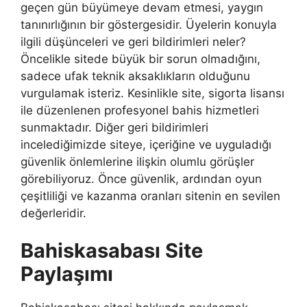
geçen gün büyümeye devam etmesi, yaygın
tanınırlığının bir göstergesidir. Üyelerin konuyla
ilgili düşünceleri ve geri bildirimleri neler?
Öncelikle sitede büyük bir sorun olmadığını,
sadece ufak teknik aksaklıkların olduğunu
vurgulamak isteriz. Kesinlikle site, sigorta lisansı
ile düzenlenen profesyonel bahis hizmetleri
sunmaktadır. Diğer geri bildirimleri
incelediğimizde siteye, içeriğine ve uyguladığı
güvenlik önlemlerine ilişkin olumlu görüşler
görebiliyoruz. Önce güvenlik, ardından oyun
çeşitliliği ve kazanma oranları sitenin en sevilen
değerleridir.
Bahiskasabası Site
Paylaşımı