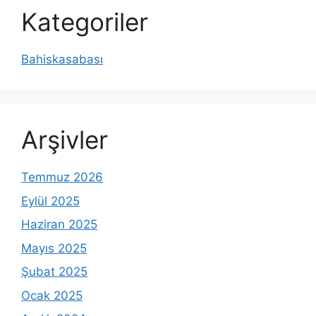
Kategoriler
Bahiskasabası
Arşivler
Temmuz 2026
Eylül 2025
Haziran 2025
Mayıs 2025
Şubat 2025
Ocak 2025