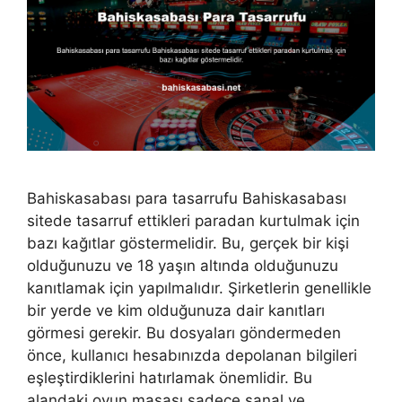
Bahiskasabası para tasarrufu Bahiskasabası
sitede tasarruf ettikleri paradan kurtulmak için
bazı kağıtlar göstermelidir. Bu, gerçek bir kişi
olduğunuzu ve 18 yaşın altında olduğunuzu
kanıtlamak için yapılmalıdır. Şirketlerin genellikle
bir yerde ve kim olduğunuza dair kanıtları
görmesi gerekir. Bu dosyaları göndermeden
önce, kullanıcı hesabınızda depolanan bilgileri
eşleştirdiklerini hatırlamak önemlidir. Bu
alandaki oyun masası sadece sanal ve …