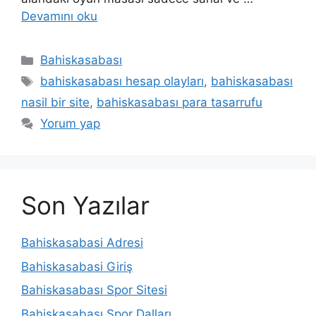
Devamını oku
Kategoriler
Bahiskasabası
Etiketler
bahiskasabası hesap olayları
,
bahiskasabası
nasil bir site
,
bahiskasabası para tasarrufu
Yorum yap
Son Yazılar
Bahiskasabasi Adresi
Bahiskasabasi Giriş
Bahiskasabası Spor Sitesi
Bahiskasabası Spor Dalları