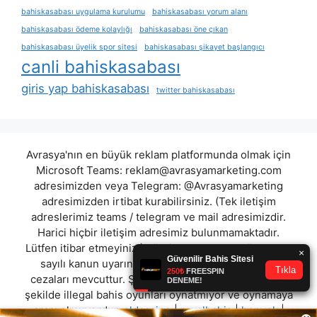
bahiskasabası uygulama kurulumu
bahiskasabası yorum alanı
bahiskasabası ödeme kolaylığı
bahiskasabası öne çıkan
bahiskasabası üyelik spor sitesi
bahiskasabası şikayet başlangıcı
canli bahiskasabası
giris yap bahiskasabası
twitter bahiskasabası
Avrasya'nın en büyük reklam platformunda olmak için
Microsoft Teams:
reklam@avrasyamarketing.com
adresimizden veya Telegram: @Avrasyamarketing
adresimizden irtibat kurabilirsiniz. (Tek iletişim
adreslerimiz teams / telegram ve mail adresimizdir.
Harici hiçbir iletişim adresimiz bulunmamaktadır.
Lütfen itibar etmeyiniz.) Türkiye yasalarına göre 7258
sayılı kanun uyarınca yasa dışı bahis oynamanın
cezaları mevcuttur. Şu an bulunduğunuz site hiç bir
şekilde illegal bahis oyunları oynatmıyor ve oynamaya
aracı olmuyordur.
oldcasino
|
royalbahis
|
hepyek
|